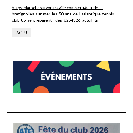
https://larochesuryon.maville.com/actu/actudet_-
bretignolles-sur-mer.-les-50-ans-de-l-atlantique-tennis-
club-85-se-preparent-_dep-6254326_actu.Htm
ACTU