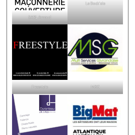
Le Bock’ale
SARL Arnaud
Freestyle
MSG