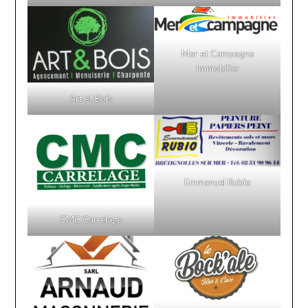
Mer et Campagne
Immobilier
Art et Bois
Emmanuel Rubio
CMC Carrelage