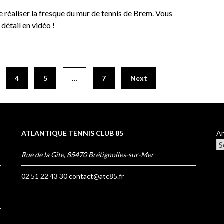
 réaliser la fresque du mur de tennis de Brem. Vous
détail en vidéo !
4
5
…
7
Next
ATLANTIQUE TENNIS CLUB 85
Ar
Rue de la Gîte, 85470 Brétignolles-sur-Mer
02 51 22 43 30
contact@atc85.fr