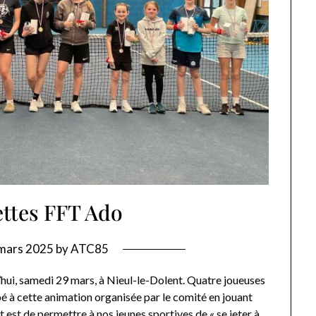
ettes FFT Ado
mars 2025
by
ATC85
hui, samedi 29 mars, à Nieul-le-Dolent. Quatre joueuses
pé à cette animation organisée par le comité en jouant
 est de permettre à nos jeunes sportives de « se jeter à…