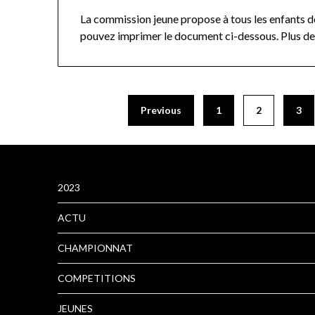
La commission jeune propose à tous les enfants de
pouvez imprimer le document ci-dessous. Plus de 
Previous
1
2
3
2023
ACTU
CHAMPIONNAT
COMPETITIONS
JEUNES