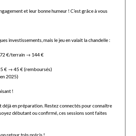
engagement et leur bonne humeur ! C’est grâce à vous
es investissements, mais le jeu en valait la chandelle :
à 72 €/terrain → 144 €
 15 € → 45 € (remboursés)
 en 2025)
isant !
 et déjà en préparation. Restez connectés pour connaître
 soyez débutant ou confirmé, ces sessions sont faites
on retour très précis !